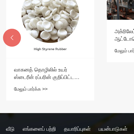
அக்ரிலேட்

ஆட்டோம
விநியோகச
மேலும் பா
பொருட்க
வாகனத் தொழிலில் உயர்
ஸ்டைரீன் ரப்பரின் குறிப்பிட்ட
பயன்பாடுகள் யாவை?
மேலும் பார்க்க >>
வீடு
எங்களைப் பற்றி
தயாரிப்புகள்
பயன்பாடுகள்