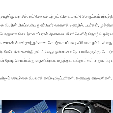
ில்துறை சீல், கட்டுமானம் மற்றும் விளையாட்டு பொருட்கள் உற்பத்
 ரப்பரின் மிகப்பெரிய நுகர்வோர் வாகனத் தொழில். டயர்கள், முத்திர
் பொதுவாக செயற்கை ரப்பரால் ஆனவை. விண்வெளித் தொழில் ஒரே மா
 கூரைகள் போன்றவற்றுக்கான செயற்கை ரப்பரை விரிவாக நம்பியுள்ளது
வோர். லேடெக்ஸ் உணர்திறன் அல்லது ஒவ்வாமை நோயாளிகளுக்கு செயற்
ுடன் நேரடி தொடர்புக்கு வருகின்றன. மருத்துவ வல்லுநர்கள் பாதுகாப்ப
ிலும் செயற்கை ரப்பரைக் கண்டுபிடிப்பார்கள், அதாவது காலணிகள், 