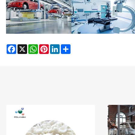
Facebook
X
WhatsApp
Pinterest
LinkedIn
Share