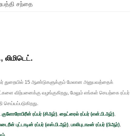
ற்பத்தி சந்தை
 லிமிடெட்.
ப்பர் துறையில் 15 ஆண்டுகளுக்கும் மேலான அனுபவத்தைக்
்களை விற்பனைக்கு வழங்குகிறது, மேலும் எங்கள் செயற்கை ரப்பர்
தி செய்யப்படுகிறது.
ட
குளோரோபிரீன் ரப்பர் (சிஆர்)
,
நைட்ரைல் ரப்பர் (என்.பி.ஆர்)
,
்டைரீன் புட்டாடின் ரப்பர் (எஸ்.பி.ஆர்)
,
பாலிபுடாடீன் ரப்பர் (பிஆர்)
,
னம்
.