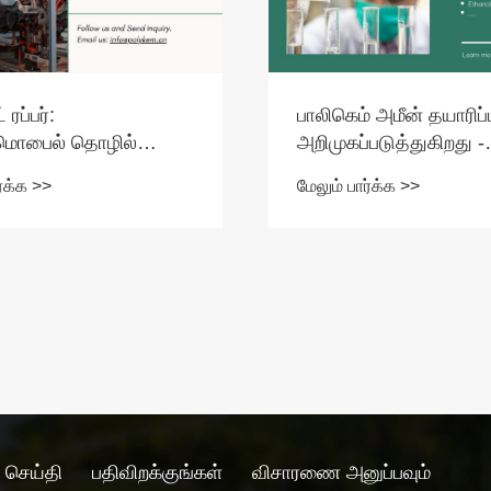
பாலிகெம் அமீன் தயாரிப
 ரப்பர்:
அறிமுகப்படுத்துகிறது -
ொபைல் தொழில்
தொழில்துறை அமீன் தீர
் சங்கிலியின் முக்கிய
மேலும் பார்க்க >>
ர்க்க >>
உருவாக்க 11 முக்கிய
ள்
தயாரிப்புகள்!
செய்தி
பதிவிறக்குங்கள்
விசாரணை அனுப்பவும்