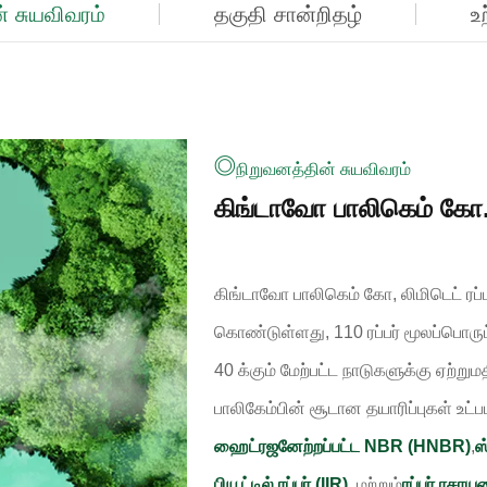
் சுயவிவரம்
தகுதி சான்றிதழ்
உ
நிறுவனத்தின் சுயவிவரம்
கிங்டாவோ பாலிகெம் கோ.,
கிங்டாவோ பாலிகெம் கோ, லிமிடெட் ர
கொண்டுள்ளது, 110 ரப்பர் மூலப்பொருட
40 க்கும் மேற்பட்ட நாடுகளுக்கு ஏற்றும
பாலிகேம்பின் சூடான தயாரிப்புகள் உட்ப
ஹைட்ரஜனேற்றப்பட்ட NBR (HNBR)
,
ஸ
பியூட்டில் ரப்பர் (IIR)
, மற்றும்
ரப்பர் ரசாய